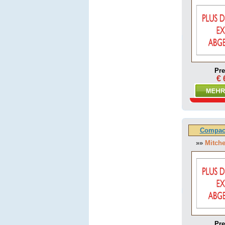
Pre
€ 
Compact
»»
Mitche
Pre