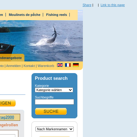
Share
|
|
Link to this page
en
Moulinets de pêche
Fishing reels
nderangebote
nto
|
Anmelden
|
Kontakt
|
Warenkorb
Product search
Kategorie
Suchbegriffe
rag2000
ngelrollen