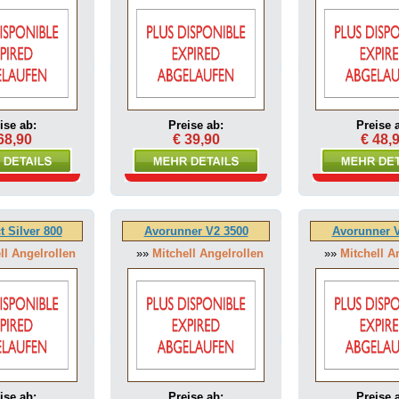
ise ab:
Preise ab:
Preise 
68,90
€ 39,90
€ 48,
 Silver 800
Avorunner V2 3500
Avorunner 
ll Angelrollen
»»
Mitchell Angelrollen
»»
Mitchell A
ise ab:
Preise ab:
Preise 