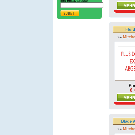
Ihre Email Adresse:
Fluid
»»
Mitche
Pre
€ 
Blade A
»»
Mitche