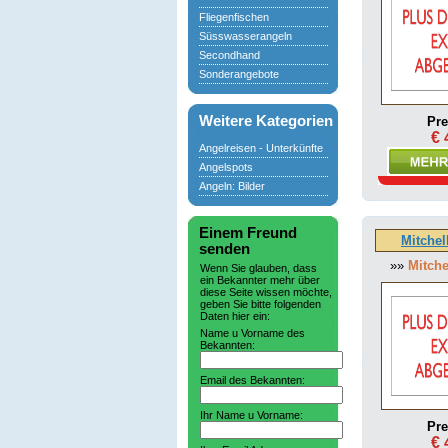
Fliegenfischen
Süsswasserangeln
Secondhand
Sonderangebote
Weitere Kategorien
Pre
€ 
Angelreisen - Unterkünfte
Angelspots
Angeln: Bilder
Einem Freund
Mitchel
senden
»»
Mitche
Wenn Sie glauben, dass
ein Bekannter mehr über
diese Seite wissen möchte,
geben Sie bitte folgenden
Daten hier ein:
Name u Vorname des
Bekannten:
Email des Bekannten:
Ihr Name u Vorname:
Pre
€ 