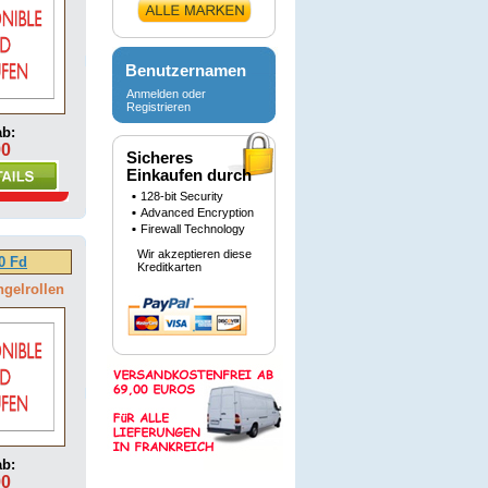
Benutzernamen
Anmelden oder
Registrieren
ab:
90
Sicheres
Einkaufen durch
128-bit Security
Advanced Encryption
Firewall Technology
Wir akzeptieren diese
0 Fd
Kreditkarten
ngelrollen
ab:
90