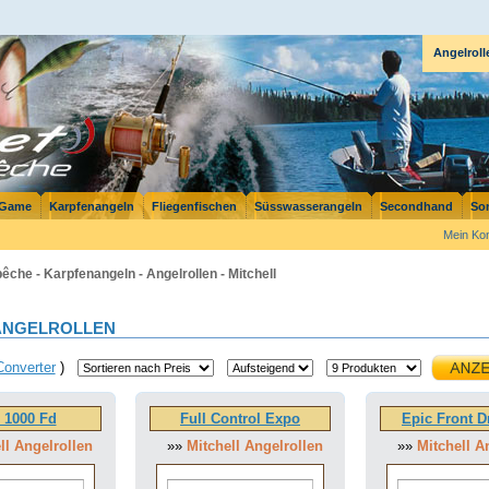
Angelroll
 Game
Karpfenangeln
Fliegenfischen
Süsswasserangeln
Secondhand
So
Mein Ko
êche - Karpfenangeln - Angelrollen - Mitchell
NGELROLLEN
Converter
)
 1000 Fd
Full Control Expo
Epic Front D
ll Angelrollen
»»
Mitchell Angelrollen
»»
Mitchell A