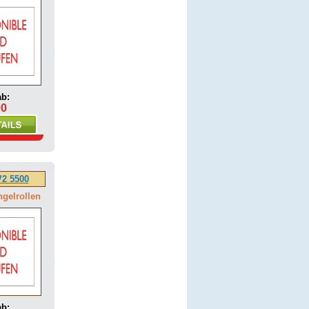
ab:
90
V2 5500
ngelrollen
ab: