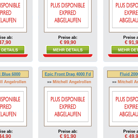
ise ab:
Preise ab:
Preise 
47,90
€ 99,90
€ 91,
l Blue 6000
Epic Front Drag 4000 Fd
Fluid 200
ll Angelrollen
»»
Mitchell Angelrollen
»»
Mitchell A
ise ab:
Preise ab:
Preise 
44,90
€ 91,90
€ 49,