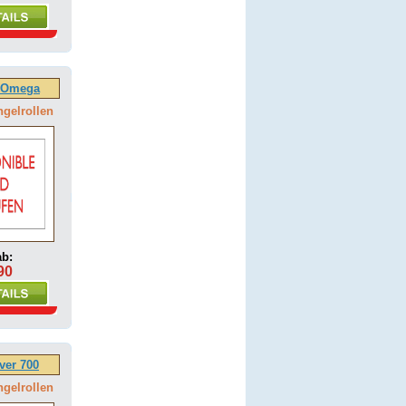
l Omega
ngelrollen
ab:
90
ver 700
ngelrollen