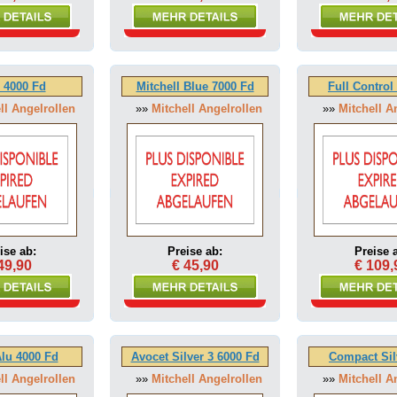
 4000 Fd
Mitchell Blue 7000 Fd
Full Contro
ll Angelrollen
»»
Mitchell Angelrollen
»»
Mitchell A
ise ab:
Preise ab:
Preise 
49,90
€ 45,90
€ 109,
lu 4000 Fd
Avocet Silver 3 6000 Fd
Compact Sil
ll Angelrollen
»»
Mitchell Angelrollen
»»
Mitchell A