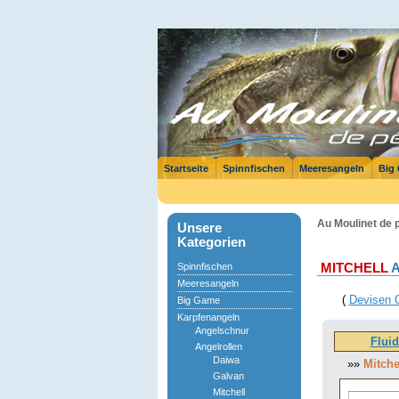
Startseite
Spinnfischen
Meeresangeln
Big
Au Moulinet de p
Unsere
Kategorien
Spinnfischen
MITCHELL
A
Meeresangeln
(
Devisen 
Big Game
Karpfenangeln
Angelschnur
Fluid
Angelrollen
Daiwa
»»
Mitche
Galvan
Mitchell