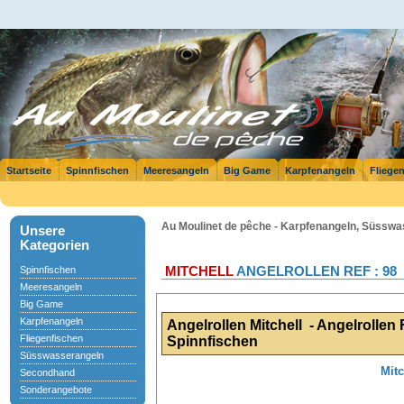
Startseite
Spinnfischen
Meeresangeln
Big Game
Karpfenangeln
Fliege
Au Moulinet de pêche - Karpfenangeln, Süsswas
Unsere
Kategorien
Spinnfischen
MITCHELL
ANGELROLLEN REF : 98
Meeresangeln
Big Game
Karpfenangeln
Angelrollen Mitchell - Angelrolle
Fliegenfischen
Spinnfischen
Süsswasserangeln
Mitc
Secondhand
Sonderangebote