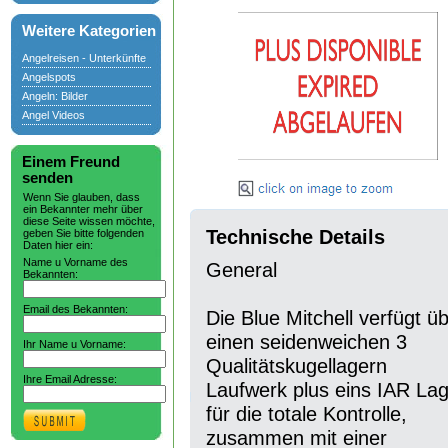
Weitere Kategorien
Angelreisen - Unterkünfte
Angelspots
Angeln: Bilder
Angel Videos
Einem Freund
senden
Wenn Sie glauben, dass
ein Bekannter mehr über
diese Seite wissen möchte,
Technische Details
geben Sie bitte folgenden
Daten hier ein:
Name u Vorname des
General
Bekannten:
Email des Bekannten:
Die Blue Mitchell verfügt ü
einen seidenweichen 3
Ihr Name u Vorname:
Qualitätskugellagern
Ihre Email Adresse:
Laufwerk plus eins IAR La
für die totale Kontrolle,
zusammen mit einer