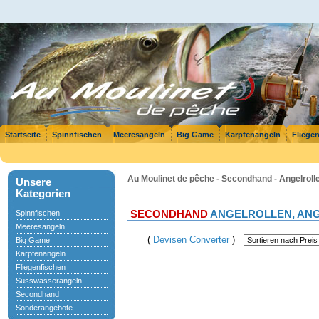
Startseite
Spinnfischen
Meeresangeln
Big Game
Karpfenangeln
Fliege
Au Moulinet de pêche - Secondhand - Angelroll
Unsere
Kategorien
Spinnfischen
SECONDHAND
ANGELROLLEN, AN
Meeresangeln
(
Devisen Converter
)
Big Game
Karpfenangeln
Fliegenfischen
Süsswasserangeln
Secondhand
Sonderangebote