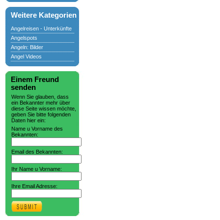
Weitere Kategorien
Angelreisen - Unterkünfte
Angelspots
Angeln: Bilder
Angel Videos
Einem Freund
senden
Wenn Sie glauben, dass
ein Bekannter mehr über
diese Seite wissen möchte,
geben Sie bitte folgenden
Daten hier ein:
Name u Vorname des
Bekannten:
Email des Bekannten:
Ihr Name u Vorname:
Ihre Email Adresse: