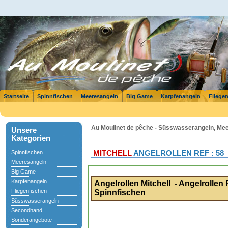
Startseite
Spinnfischen
Meeresangeln
Big Game
Karpfenangeln
Fliege
Au Moulinet de pêche - Süsswasserangeln, Meer
Unsere
Kategorien
Spinnfischen
MITCHELL
ANGELROLLEN REF : 58
Meeresangeln
Big Game
Karpfenangeln
Angelrollen Mitchell - Angelrolle
Fliegenfischen
Spinnfischen
Süsswasserangeln
Secondhand
Sonderangebote