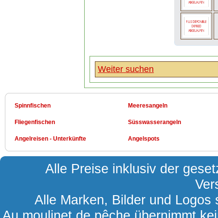
Weiter suchen
Spinnfischen
Meeresangeln
Fliegenfischen
Süsswasserangeln
Angelreisen - Unterkünfte
Angelspots
Alle Preise inklusiv der gese
Ver
Alle Marken, Bilder und Logos s
Au moulinet de pêche übernimmt kein