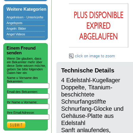
Weitere Kategorien
Angelreisen - Unterkünfte
Angelspots
Angeln: Bilder
Angel Videos
Einem Freund
senden
Wenn Sie glauben, dass
ein Bekannter mehr über
diese Seite wissen möchte,
Technische Details
geben Sie bitte folgenden
Daten hier ein:
Name u Vorname des
4 Edelstahl-Kugellager
Bekannten:
Doppelte, Titanium-
Email des Bekannten:
beschichtete
Schnurfangstiffte
Ihr Name u Vorname:
Schnurfang-Glocke und
Ihre Email Adresse:
Gehäuse-Platte aus
Edelstahl
Sanft anlaufendes,