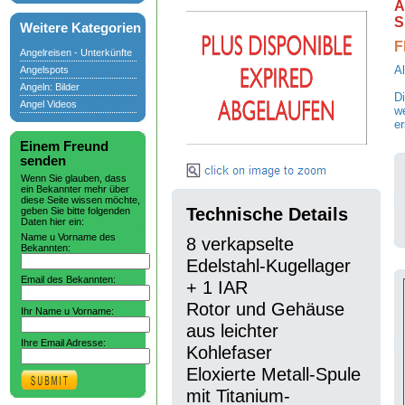
A
S
Weitere Kategorien
F
Angelreisen - Unterkünfte
A
Angelspots
Angeln: Bilder
Di
Angel Videos
w
er
Einem Freund
senden
Wenn Sie glauben, dass
ein Bekannter mehr über
diese Seite wissen möchte,
Technische Details
geben Sie bitte folgenden
Daten hier ein:
Name u Vorname des
8 verkapselte
Bekannten:
Edelstahl-Kugellager
Email des Bekannten:
+ 1 IAR
Rotor und Gehäuse
Ihr Name u Vorname:
aus leichter
Ihre Email Adresse:
Kohlefaser
Eloxierte Metall-Spule
mit Titanium-