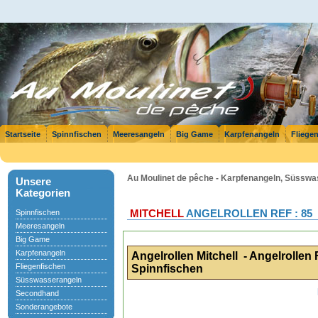
Startseite
Spinnfischen
Meeresangeln
Big Game
Karpfenangeln
Fliege
Au Moulinet de pêche - Karpfenangeln, Süsswas
Unsere
Kategorien
Spinnfischen
MITCHELL
ANGELROLLEN REF : 85
Meeresangeln
Big Game
Karpfenangeln
Angelrollen Mitchell - Angelrolle
Fliegenfischen
Spinnfischen
Süsswasserangeln
Secondhand
Sonderangebote