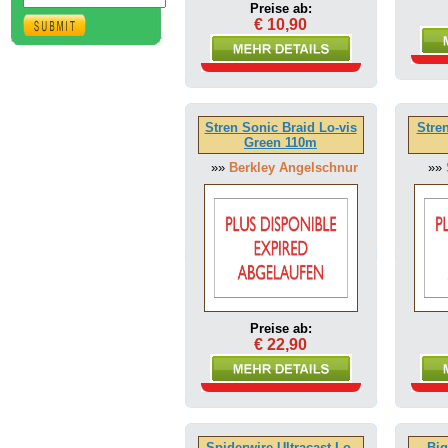
Preise ab:
€ 10,90
Stren Sonic Braid Lo-vis
Stren
Green 110m
»»
Berkley Angelschnur
»»
Preise ab:
€ 22,90
Spiderwire Ultracast Lo-
Bi