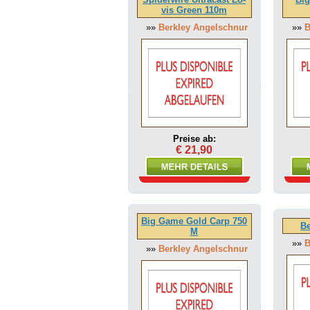
vis Green 110m
»»
Berkley Angelschnur
»»
B
Preise ab:
€ 21,90
Big Game Gold Carp 750
Be
M
»»
B
»»
Berkley Angelschnur