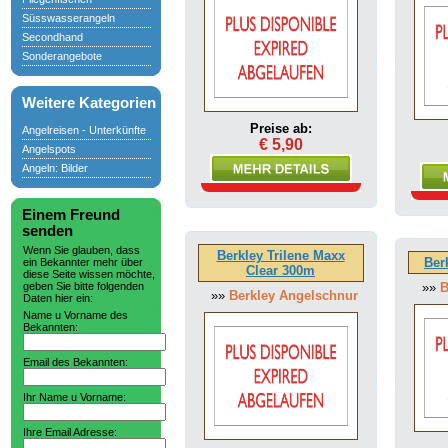
Süsswasserangeln
Secondhand
Sonderangebote
Weitere Kategorien
Preise ab:
Angelreisen - Unterkünfte
€ 5,90
Angelspots
Angeln: Bilder
Einem Freund
senden
Wenn Sie glauben, dass
Berkley Trilene Maxx
Ber
ein Bekannter mehr über
Clear 300m
diese Seite wissen möchte,
geben Sie bitte folgenden
»»
B
»»
Berkley Angelschnur
Daten hier ein:
Name u Vorname des
Bekannten:
Email des Bekannten:
Ihr Name u Vorname:
Ihre Email Adresse: