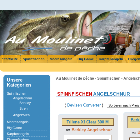
Startseite
Spinnfischen
Meeresangeln
Big Game
Karpfenangeln
Fliege
Au Moulinet de pêche - Spinnfischen - Angelsc
Unsere
Kategorien
Spinnfischen
SPINNFISCHEN
ANGELSCHNUR
Angelschnur
Berkley
(
Devisen Converter
)
Stren
Angelrollen
Berk
Trilene Xl Clear 300 M
Meeresangeln
Big Game
»»
Berkley Angelschnur
»»
B
Karpfenangeln
Fliegenfischen