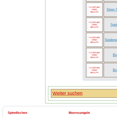
Stren 
Spi
Spiderw
Bi
Bi
Weiter suchen
Spinnfischen
Meeresangeln