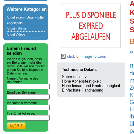
A
Weitere Kategorien
K
Angelreisen - Unterkünfte
S
Angelspots
S
Angeln: Bilder
Angel Videos
B
Einem Freund
A
senden
Wenn Sie glauben, dass
ein Bekannter mehr über
B
diese Seite wissen möchte,
Technische Details
geben Sie bitte folgenden
d
Daten hier ein:
Super sensitiv
Name u Vorname des
m
Hohe Abriebsfestigkeit
Bekannten:
Hohe lineare und Knotenfestigkeit
Z
Einfachste Handhabung
Email des Bekannten:
K
G
Ihr Name u Vorname:
H
Ihre Email Adresse:
i
ü
p