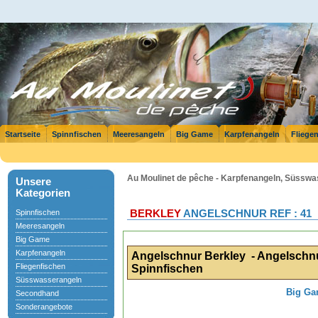
Startseite
Spinnfischen
Meeresangeln
Big Game
Karpfenangeln
Fliege
Au Moulinet de pêche - Karpfenangeln, Süsswa
Unsere
Kategorien
Spinnfischen
BERKLEY
ANGELSCHNUR REF : 41
Meeresangeln
Big Game
Karpfenangeln
Angelschnur Berkley - Angelschn
Fliegenfischen
Spinnfischen
Süsswasserangeln
Big Ga
Secondhand
Sonderangebote