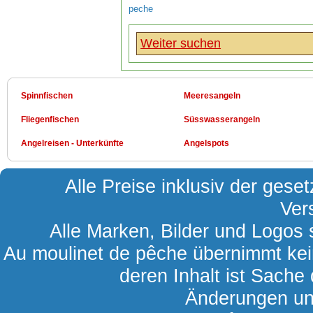
peche
Weiter suchen
Spinnfischen
Meeresangeln
Fliegenfischen
Süsswasserangeln
Angelreisen - Unterkünfte
Angelspots
Alle Preise inklusiv der gese
Ver
Alle Marken, Bilder und Logos s
Au moulinet de pêche übernimmt kein
deren Inhalt ist Sache 
Änderungen und