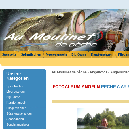
Startseite
Spinnfischen
Meeresangeln
Big Game
Karpfenangeln
Fliege
Au Moulinet de pêche - Angelfotos - Angelbilder
Unsere
Kategorien
Spinnfischen
FOTOALBUM ANGELN
PECHE A AY R
Meeresangeln
Big Game
Karpfenangeln
Fliegenfischen
Süsswasserangeln
Secondhand
Sonderangebote