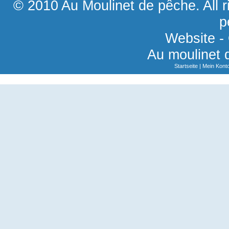
© 2010 Au Moulinet de pêche. All r
p
Website -
Au moulinet 
Startseite
|
Mein Kont