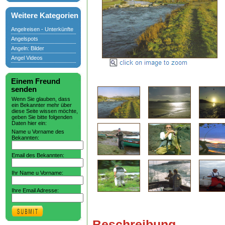
Weitere Kategorien
Angelreisen - Unterkünfte
Angelspots
Angeln: Bilder
Angel Videos
Einem Freund
senden
Wenn Sie glauben, dass
ein Bekannter mehr über
diese Seite wissen möchte,
geben Sie bitte folgenden
Daten hier ein:
Name u Vorname des
Bekannten:
Email des Bekannten:
Ihr Name u Vorname:
Ihre Email Adresse:
Beschreibung