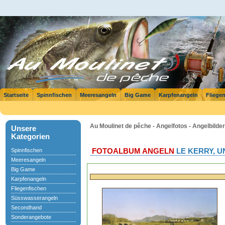
Startseite
Spinnfischen
Meeresangeln
Big Game
Karpfenangeln
Fliege
Au Moulinet de pêche - Angelfotos - Angelbilder
Unsere
Kategorien
Spinnfischen
FOTOALBUM ANGELN
LE KERRY, U
Meeresangeln
Big Game
Karpfenangeln
Fliegenfischen
Süsswasserangeln
Secondhand
Sonderangebote