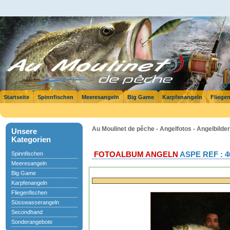
Startseite
Spinnfischen
Meeresangeln
Big Game
Karpfenangeln
Fliege
Au Moulinet de pêche - Angelfotos - Angelbilder
Unsere
Kategorien
Spinnfischen
FOTOALBUM ANGELN
ASPE REF : 4
Meeresangeln
Big Game
Karpfenangeln
Fliegenfischen
Süsswasserangeln
Secondhand
Sonderangebote