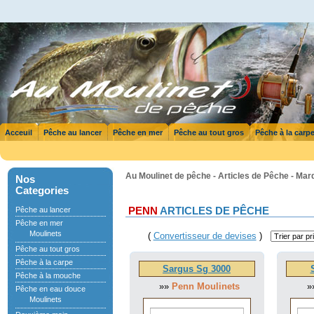
Acceuil
Pêche au lancer
Pêche en mer
Pêche au tout gros
Pêche à la carp
Au Moulinet de pêche - Articles de Pêche - Ma
Nos
Categories
Pêche au lancer
PENN
ARTICLES DE PÊCHE
Pêche en mer
Moulinets
(
Convertisseur de devises
)
Pêche au tout gros
Pêche à la carpe
Sargus Sg 3000
Pêche à la mouche
»»
Penn Moulinets
»
Pêche en eau douce
Moulinets