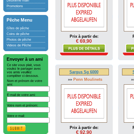
Deuxième main
Promotions
Pêche Menu
Gîtes de pêche
Coins de pêche
Prix à partir de:
Photos de pêche
€ 69,90
Videos de Pêche
Envoyer à un ami
Ce site vous plait, vous
voulez le partager avec
Sargus Sg 6000
vos amis veuillez
compléter ci dessous.
»»
Penn Moulinets
»
Nom et prénom de votre
ami:
E-mail de votre ami:
Votre nom et prénom:
Votre e-mail:
Prix à partir de:
€ 92,90