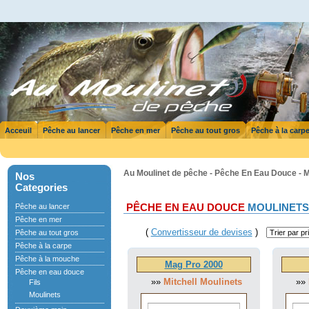
Acceuil
Pêche au lancer
Pêche en mer
Pêche au tout gros
Pêche à la carp
Au Moulinet de pêche - Pêche En Eau Douce - M
Nos
Categories
Pêche au lancer
PÊCHE EN EAU DOUCE
MOULINETS
Pêche en mer
(
Convertisseur de devises
)
Pêche au tout gros
Pêche à la carpe
Pêche à la mouche
Mag Pro 2000
Pêche en eau douce
»»
Mitchell Moulinets
»»
Fils
Moulinets