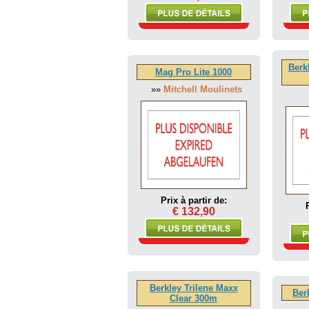
Berk
Mag Pro Lite 1000
»»
Mitchell Moulinets
Prix à partir de:
€ 132,90
Berkley Trilene Maxx
Ber
Clear 300m