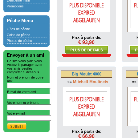
Deuxième main
Promotions
Pêche Menu
Gîtes de pêche
Coins de pêche
Prix à partir de:
Photos de pêche
€ 93,90
Envoyer à un ami
Ce site vous plait, vous
voulez le partager avec
vos amis veuillez
compléter ci dessous.
Big Mouht 4000
Nom et prénom de votre
ami:
»»
Mitchell Moulinets
»»
E-mail de votre ami:
Votre nom et prénom:
Votre e-mail:
Prix à partir de:
€ 66,90