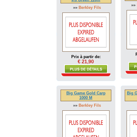
»»
»»
Berkley Fils
Prix à partir de:
€ 21,90
Big Game Gold Carp
Big 
1000 M
»»
Berkley Fils