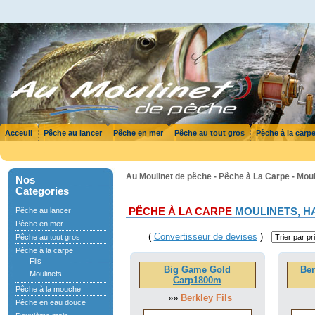
Acceuil
Pêche au lancer
Pêche en mer
Pêche au tout gros
Pêche à la carp
Au Moulinet de pêche - Pêche à La Carpe - Mou
Nos
Categories
Pêche au lancer
PÊCHE À LA CARPE
MOULINETS, H
Pêche en mer
(
Convertisseur de devises
)
Pêche au tout gros
Pêche à la carpe
Fils
Big Game Gold
Ber
Moulinets
Carp1800m
Pêche à la mouche
»»
Berkley Fils
Pêche en eau douce