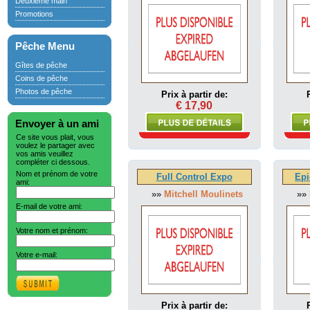
Deuxième main
Promotions
Pêche Menu
Gîtes de pêche
Coins de pêche
Photos de pêche
Prix à partir de:
€ 17,90
Envoyer à un ami
Ce site vous plait, vous
voulez le partager avec
vos amis veuillez
compléter ci dessous.
Nom et prénom de votre
Full Control Expo
Epi
ami:
»»
Mitchell Moulinets
»»
E-mail de votre ami:
Votre nom et prénom:
Votre e-mail:
Prix à partir de: