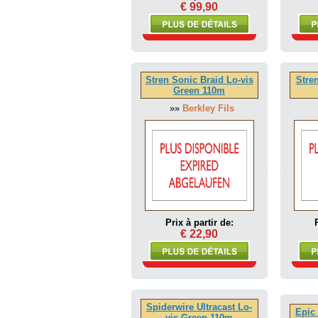
€ 99,90
Stren Sonic Braid Lo-vis
Stren
Green 110m
»»
Berkley Fils
Prix à partir de:
€ 22,90
Spiderwire Ultracast Lo-
Epic
vis Green 110m