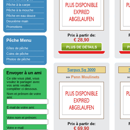
Pêche à la carpe
Pêche à la mouche
Pêche en eau douce
Deuxième main
Promotions
Prix à partir de:
€ 28,90
Pêche Menu
Gîtes de pêche
Coins de pêche
Photos de pêche
Sargus Sg 3000
Envoyer à un ami
»»
Penn Moulinets
»
Ce site vous plait, vous
voulez le partager avec
vos amis veuillez
compléter ci dessous.
Nom et prénom de votre
ami:
E-mail de votre ami:
Votre nom et prénom:
Prix à partir de:
Votre e-mail:
€ 69,90