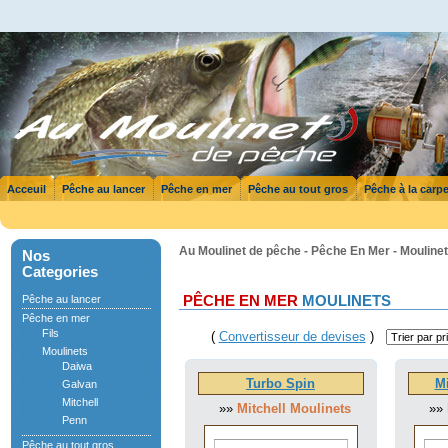
Acceuil
Pêche au lancer
Pêche en mer
Pêche au tout gros
Pêche à la carp
Au Moulinet de pêche - Pêche En Mer - Mouline
Nos
Categories
Pêche au lancer
PÊCHE EN MER
MOULINETS
Pêche en mer
Fils
(
Convertisseur de devises
)
Moulinets
Daiwa
Turbo Spin
Mi
Galvan
Mitchell
»»
Mitchell Moulinets
»»
Penn
Pêche au tout gros