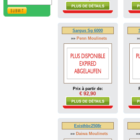
Sargus Sg 6000
»»
Penn Moulinets
»
Prix à partir de:
€ 92,90
Existhbc2508r
»»
Daiwa Moulinets
»