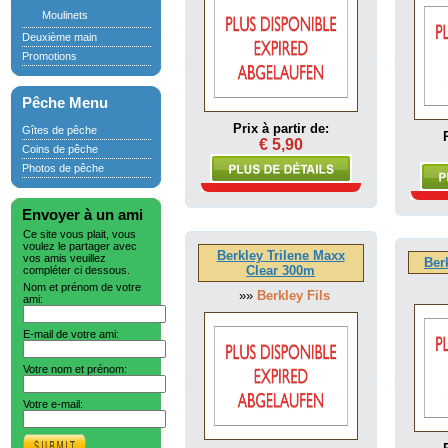
Moulinets
Deuxième main
Promotions
Pêche Menu
Prix à partir de:
Gîtes de pêche
€ 5,90
Coins de pêche
Photos de pêche
Envoyer à un ami
Ce site vous plait, vous
voulez le partager avec
Berkley Trilene Maxx
vos amis veuillez
Ber
Clear 300m
compléter ci dessous.
Nom et prénom de votre
»»
Berkley Fils
ami:
E-mail de votre ami:
Votre nom et prénom:
Votre e-mail: