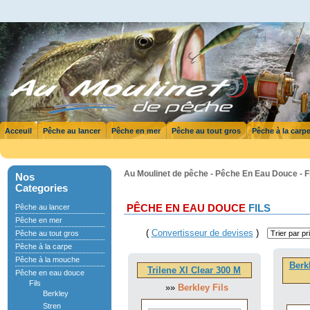
Acceuil
Pêche au lancer
Pêche en mer
Pêche au tout gros
Pêche à la carp
Au Moulinet de pêche - Pêche En Eau Douce - F
Nos
Categories
Pêche au lancer
PÊCHE EN EAU DOUCE
FILS
Pêche en mer
(
Convertisseur de devises
)
Pêche au tout gros
Pêche à la carpe
Pêche à la mouche
Berk
Trilene Xl Clear 300 M
Pêche en eau douce
Fils
»»
Berkley Fils
Berkley
Stren