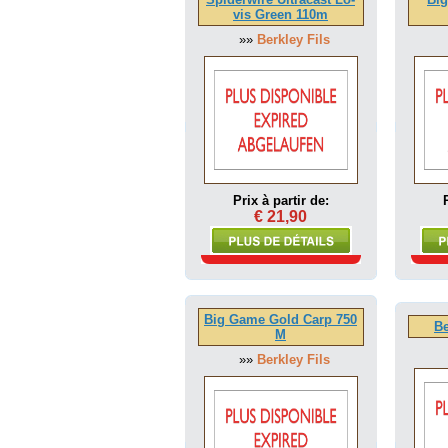
vis Green 110m
»»
Berkley Fils
Prix à partir de:
€ 21,90
Big Game Gold Carp 750
Be
M
»»
Berkley Fils