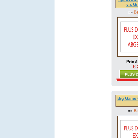
vis G
»»
Be
Prix à
€ 
Big Game 
»»
Be