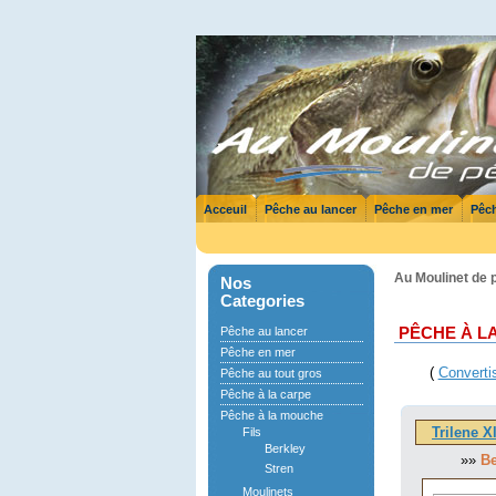
Acceuil
Pêche au lancer
Pêche en mer
Pêch
Au Moulinet de 
Nos
Categories
Pêche au lancer
PÊCHE À L
Pêche en mer
(
Converti
Pêche au tout gros
Pêche à la carpe
Pêche à la mouche
Trilene X
Fils
Berkley
»»
Be
Stren
Moulinets