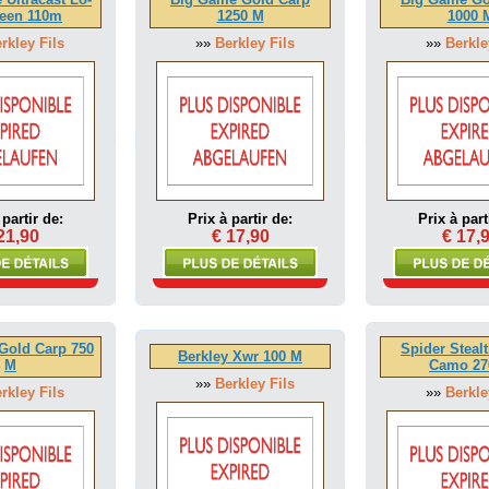
reen 110m
1250 M
1000 
rkley Fils
»»
Berkley Fils
»»
Berkle
 partir de:
Prix à partir de:
Prix à part
21,90
€ 17,90
€ 17,
Gold Carp 750
Spider Steal
Berkley Xwr 100 M
M
Camo 27
»»
Berkley Fils
rkley Fils
»»
Berkle