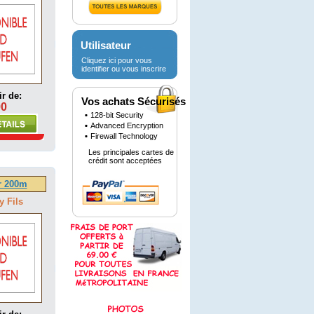
Utilisateur
Cliquez ici pour vous
identifier ou vous inscrire
ir de:
Vos achats Sécurisés
90
128-bit Security
Advanced Encryption
Firewall Technology
Les principales cartes de
crédit sont acceptées
r 200m
y Fils