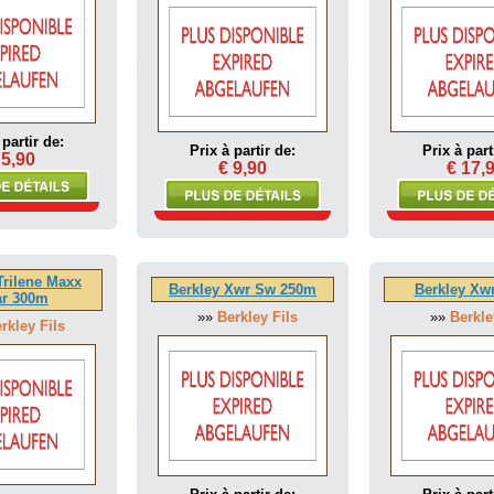
 partir de:
Prix à partir de:
Prix à part
 5,90
€ 9,90
€ 17,
Trilene Maxx
Berkley Xwr Sw 250m
Berkley Xw
ar 300m
»»
Berkley Fils
»»
Berkle
rkley Fils