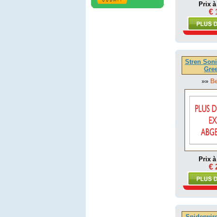
Prix à
€ 
Stren Soni
Gre
»»
Be
Prix à
€ 
Spiderwire