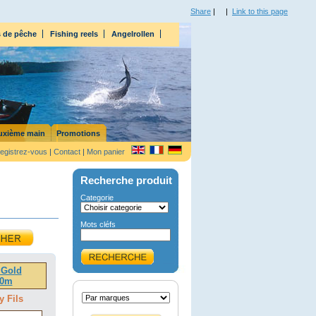
Share
|
|
Link to this page
s de pêche
Fishing reels
Angelrollen
uxième main
Promotions
egistrez-vous
|
Contact
|
Mon panier
Recherche produit
Categorie
Mots cléfs
 Gold
00m
y Fils