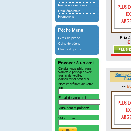
Pêche en eau douce
Deuxième main
Promotions
Pêche Menu
Prix à
Gîtes de pêche
€
Coins de pêche
Photos de pêche
Envoyer à un ami
Ce site vous plait, vous
voulez le partager avec
Berkley 
vos amis veuillez
Cle
compléter ci dessous.
Nom et prénom de votre
»»
Be
ami:
E-mail de votre ami:
Votre nom et prénom:
Votre e-mail: