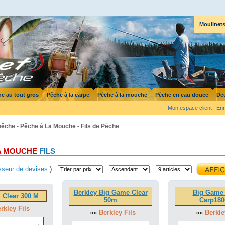
Moulinet
e au tout gros
Pêche à la carpe
Pêche à la mouche
Pêche en eau douce
De
Mon espace client
|
Enr
pêche - Pêche à La Mouche - Fils de Pêche
A MOUCHE
FILS
sseur de devises
)
Berkley Big Game Clear
Big Game
l Clear 300 M
50m
Carp18
rkley Fils
»»
Berkley Fils
»»
Berkle