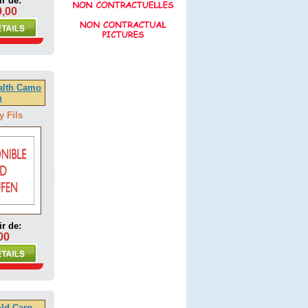
ir de:
9,00
alth Camo
m
y Fils
ir de:
00
ld Carp