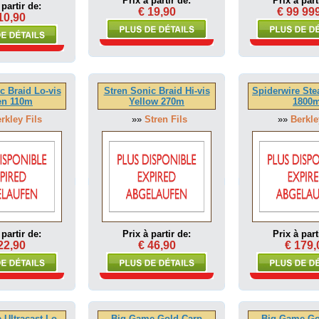
Prix à partir de:
Prix à part
 partir de:
€ 19,90
€ 99 99
10,90
c Braid Lo-vis
Stren Sonic Braid Hi-vis
Spiderwire Ste
en 110m
Yellow 270m
1800
rkley Fils
»»
Stren Fils
»»
Berkle
 partir de:
Prix à partir de:
Prix à part
22,90
€ 46,90
€ 179,
 Ultracast Lo-
Big Game Gold Carp
Big Game Go