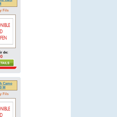
M
y Fils
ir de:
90
th Camo
0 M
y Fils